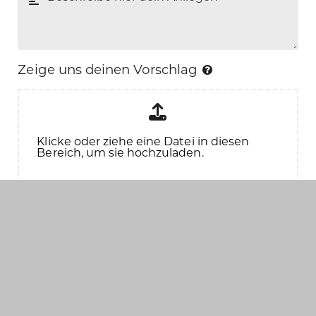
Zeige uns deinen Vorschlag
Klicke oder ziehe eine Datei in diesen
Bereich, um sie hochzuladen.
Ich stimme den
Datenschutzbestimmungen
zu
*
Hinweis:
Mit * gekennzeichnete Felder sind
Pflichtfelder.
Vorschlag abschicken