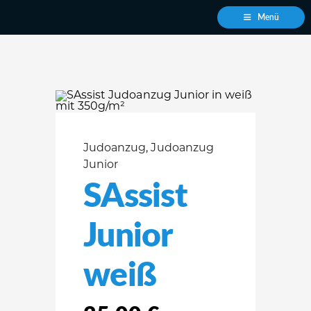
Zum
Menü
Inhalt
springen
Judoanzug
,
Judoanzug
Junior
SAssist
Junior
weiß