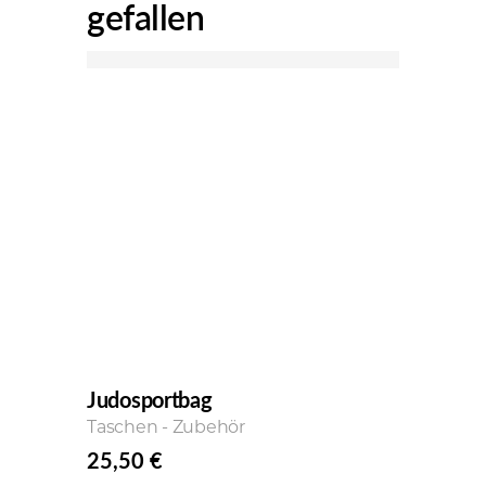
gefallen
Judosportbag
Gree
r
Taschen - Zubehör
Fitne
25,50
€
15,
Ursp
Aktu