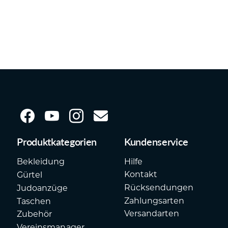
Prei
Prei
war:
ist:
15,0
5,00
Produktkategorien
Kundenservice
Hilfe
Bekleidung
Kontakt
Gürtel
Rücksendungen
Judoanzüge
Zahlungsarten
Taschen
Versandarten
Zubehör
Vereinsmanager