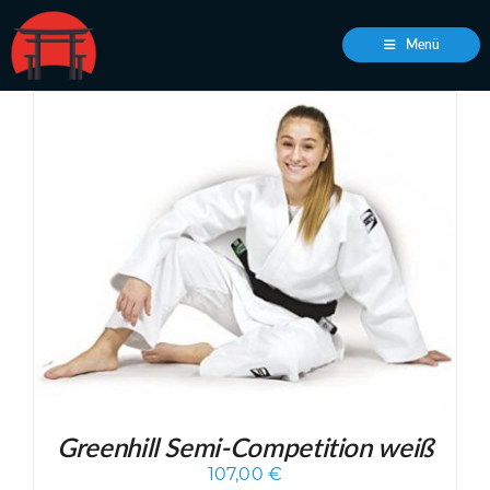
Zum
Inhalt
Menü
springen
Greenhill Semi-Competition weiß
107,00
€