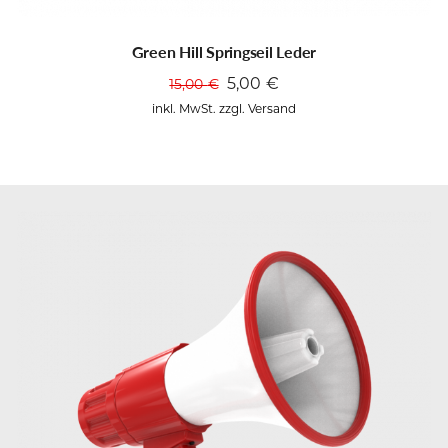
Green Hill Springseil Leder
5,00
€
15,00
€
Ursprünglicher
Aktueller
Preis
Preis
inkl. MwSt. zzgl. Versand
war:
ist:
15,00 €
5,00 €.