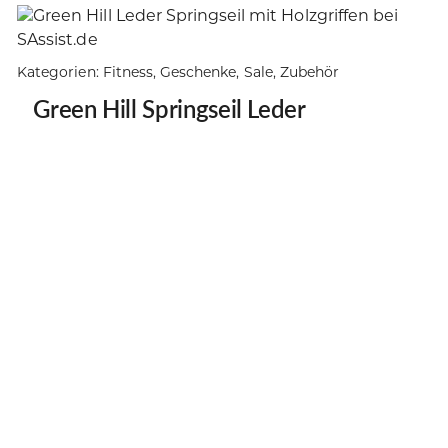
weist
mehrere
Varianten
Kategorien:
Fitness
,
Geschenke
,
Sale
,
Zubehör
auf.
Die
Green Hill Springseil Leder
Optionen
können
auf
der
Produktseite
gewählt
werden