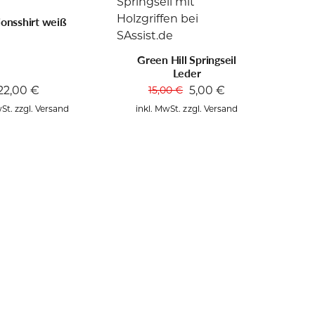
ionsshirt weiß
Green Hill Springseil
Leder
22,00
€
5,00
€
15,00
€
Ursprünglicher
Aktueller
Preis
Preis
St. zzgl. Versand
inkl. MwSt. zzgl. Versand
war:
ist:
15,00 €
5,00 €.