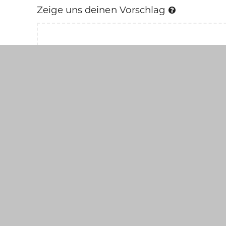
Zeige uns deinen Vorschlag
Klick
Ich stimme den
Datenschutzbestim
Mit * gekennzeichnete Felder sind Pfl
Hinweis: