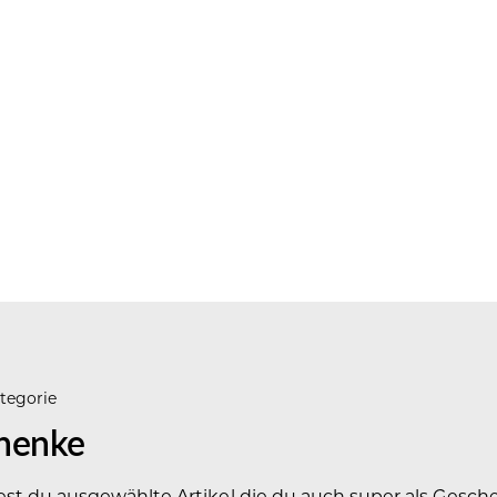
tegorie
henke
dest du ausgewählte Artikel die du auch super als Gesc